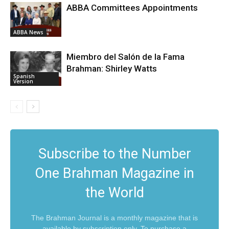
ABBA Committees Appointments
ABBA News
Miembro del Salón de la Fama
Brahman: Shirley Watts
Spanish
Version
Subscribe to the Number
One Brahman Magazine in
the World
The Brahman Journal is a monthly magazine that is
available by subscription only. To purchase a